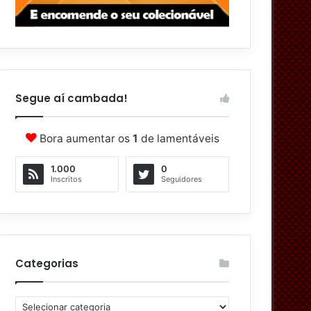
Segue aí cambada!
Bora aumentar os
1
de lamentáveis
1.000
0
Inscritos
Seguidores
Categorias
C