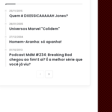
25/11/2015
Quem é DXESSICAAAAAH Jones?
26/01/2005
Universos Marvel "Colidem"
27/12/2004
Homem-Aranha: só apanha!
01/10/2013
Podcast MdM #234: Breaking Bad
chegou ao fim! E aí? É a melhor série que
você já viu?
P
P
á
r
g
ó
i
x
n
i
a
m