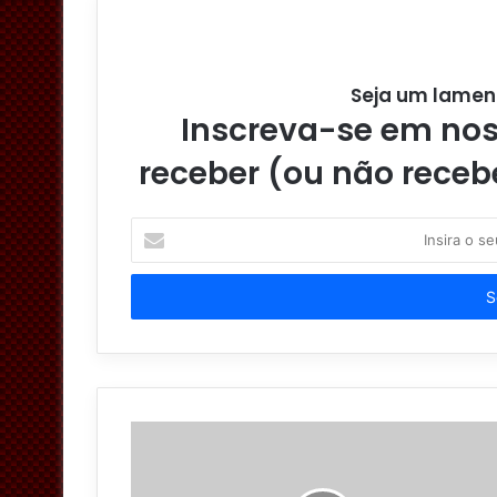
Seja um lamen
Inscreva-se em noss
receber (ou não receb
I
n
s
i
r
a
o
s
e
u
e
n