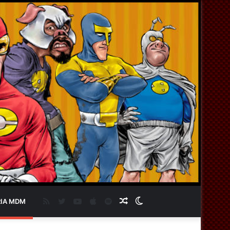
RSS
Twitter
YouTube
Apple
Spotify
Artigo
Switch
IA MDM