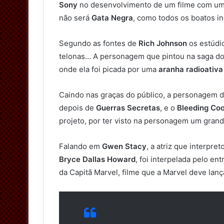
Sony
no desenvolvimento de um filme com uma
não será
Gata Negra
, como todos os boatos i
Segundo as fontes de
Rich Johnson
os estúdi
telonas… A personagem que pintou na saga d
onde ela foi picada por uma
aranha radioativa
Caindo nas graças do público, a personagem 
depois de
Guerras Secretas
, e o
Bleeding Coo
projeto, por ter visto na personagem um grand
Falando em
Gwen Stacy
, a atriz que interp
Bryce Dallas Howard
, foi interpelada pelo en
da Capitã Marvel, filme que a Marvel deve lança