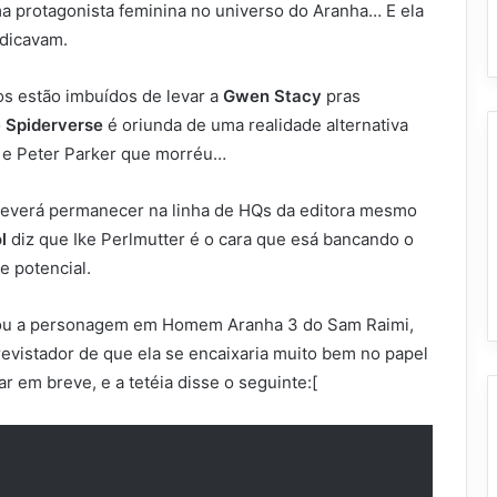
 protagonista feminina no universo do Aranha… E ela
ndicavam.
os estão imbuídos de levar a
Gwen Stacy
pras
o
Spiderverse
é oriunda de uma realidade alternativa
e Peter Parker que morréu…
deverá permanecer na linha de HQs da editora mesmo
l
diz que Ike Perlmutter é o cara que esá bancando o
e potencial.
retou a personagem em Homem Aranha 3 do Sam Raimi,
trevistador de que ela se encaixaria muito bem no papel
r em breve, e a tetéia disse o seguinte:[