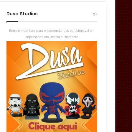
aleatório
skin
Dusa Studios
Entre em contato para encomendar seu colecionável em
Impressões em Resina e Filamento