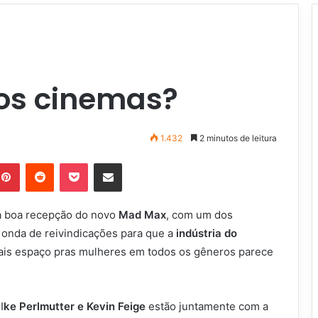
os cinemas?
1.432
2 minutos de leitura
Pinterest
Reddit
Pocket
Compartilhar via e-mail
a boa recepção do novo
Mad Max
, com um dos
l onda de reivindicações para que a
indústria do
is espaço pras mulheres em todos os gêneros parece
I
ke Perlmutter e Kevin Feige
estão juntamente com a