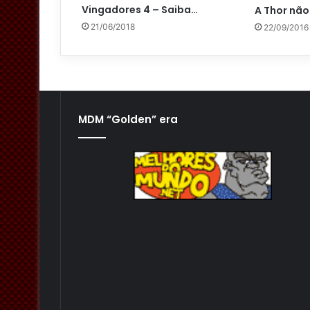
Vingadores 4 – Saiba…
A Thor não
21/06/2018
22/09/2016
MDM “Golden” era