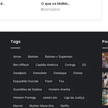
 é…
O que os MdMs…
23/12/2014
Tags
Po
Arrow
Batman
Batman v Superman
Ben Affleck
Capitão América
Coringa
DC
Deadpool
Demolidor
Destaque
Disney
Esquadrão Suicida
Flash
Fox
Guardiões da Galáxia
Homem-Aranha
Homem-Formiga
Jared Leto
Liga da Justiça
Marvel
Mulher-Maravilha
Netflix