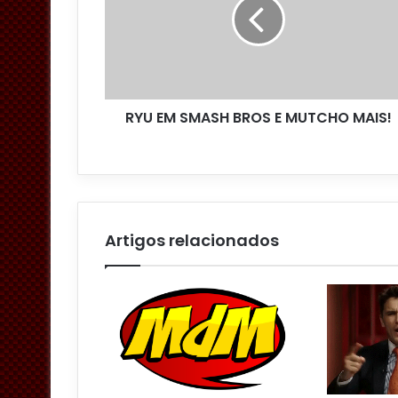
d
e
r
e
ç
o
RYU EM SMASH BROS E MUTCHO MAIS!
d
e
e
m
a
i
l
Artigos relacionados