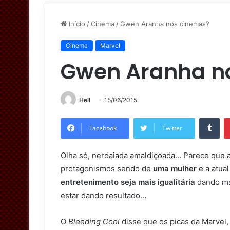
Início
/
Cinema
/
Gwen Aranha nos cinemas?
Cinema
Marvel
Gwen Aranha n
Hell
15/06/2015
Tumblr
Facebook
Twitter
Olha só, nerdaiada amaldiçoada… Parece que 
protagonismos sendo de
uma mulher
e a atua
entretenimento seja mais igualitária
dando ma
estar dando resultado…
O
Bleeding Cool
disse que os picas da Marvel, 