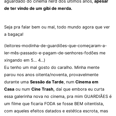
aguardado do cinema nerd dos últimos anos,
apesar
de ter vindo de um gibi de merda.
Seja pra falar bem ou mal, todo mundo agora que ver
a bagaça!
(leitores-modinha-de-guardiões-que-começaram-a-
ler-mês-passado-e-pagam-de-senhores-fodões me
xingando em 5… 4…)
Eu tenho um mal gosto do caralho. Minha mente
parou nos anos oitenta/noventa, provavelmente
durante uma
Sessão da Tarde
, num
Cinema em
Casa
ou num
Cine Trash,
daí que embora eu curta
essa galerinha nova no cinema, pra mim GUARDIÃES é
um filme que ficaria FODA se fosse BEM oitentista,
com aqueles efeitos datados e estética escrota, mas