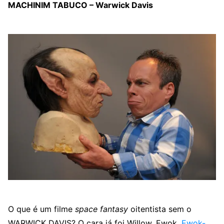
MACHINIM TABUCO – Warwick Davis
O que é um filme
space fantasy
oitentista sem o
WARWICK DAVIS? O cara já foi Willow, Ewok,
Ewok-