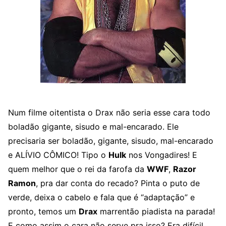
Num filme oitentista o Drax não seria esse cara todo
boladão gigante, sisudo e mal-encarado. Ele
precisaria ser boladão, gigante, sisudo, mal-encarado
e ALÍVIO CÔMICO! Tipo o
Hulk
nos Vongadires! E
quem melhor que o rei da farofa da
WWF
,
Razor
Ramon
, pra dar conta do recado? Pinta o puto de
verde, deixa o cabelo e fala que é “adaptação” e
pronto, temos um
Drax
marrentão piadista na parada!
E como assim o cara não serve pra isso? Era difícil