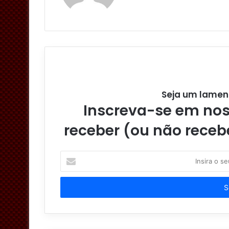
Seja um lamen
Inscreva-se em noss
receber (ou não receb
I
n
s
i
r
a
o