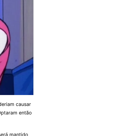
deriam causar
ptaram então
será mantido