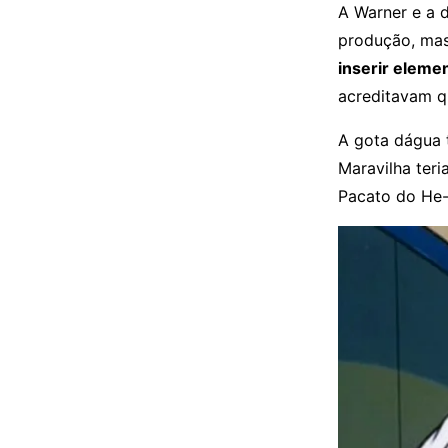
A Warner e a 
produção, mas
inserir eleme
acreditavam 
A gota dágua t
Maravilha ter
Pacato do He