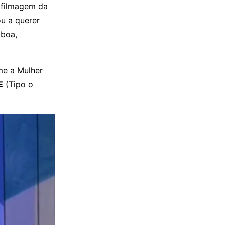
 filmagem da
u a querer
 boa,
me a Mulher
E
(Tipo o