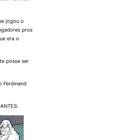
ue jogou o
ngadores pros
ue era o
te possa ser
o Ferdinand
LANTES: