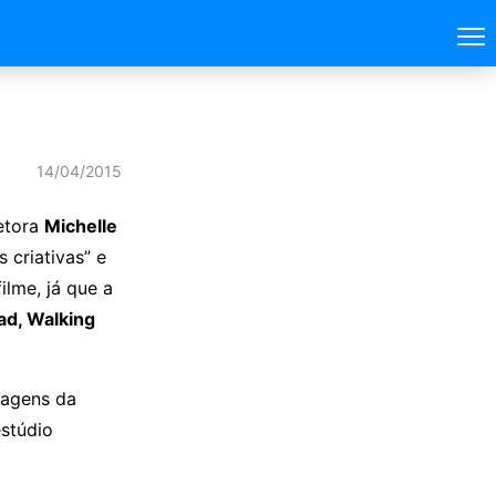
14/04/2015
etora
Michelle
 criativas” e
ilme, já que a
ad, Walking
ragens da
estúdio