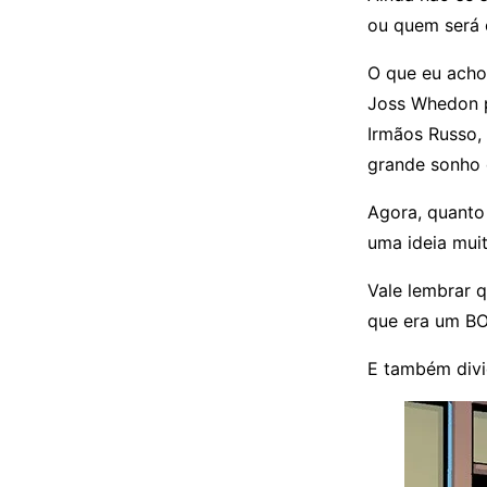
ou quem será o
O que eu acho
Joss Whedon p
Irmãos Russo, 
grande sonho 
Agora, quanto 
uma ideia muit
Vale lembrar 
que era um B
E também div