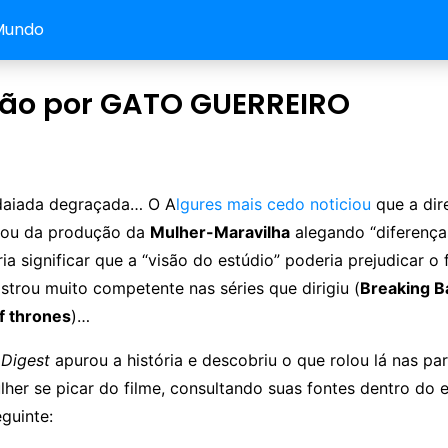
Mundo
ão por GATO GUERREIRO
daiada degraçada… O A
lgures mais cedo noticiou
que a dir
ou da produção da
Mulher-Maravilha
alegando “diferenças
ia significar que a “visão do estúdio” poderia prejudicar o f
strou muito competente nas séries que dirigiu (
Breaking B
f thrones
)…
Digest
apurou a história e descobriu o que rolou lá nas pa
her se picar do filme, consultando suas fontes dentro do 
guinte: