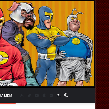
RSS
Twitter
YouTube
Apple
Spotify
Artigo
Switch
IA MDM