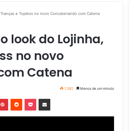
a, Tranças e Topless no novo Concatenando com Catena
o look do Lojinha,
ss no novo
com Catena
1.382
Menos de um minuto
Pinterest
Reddit
Pocket
Compartilhar via e-mail