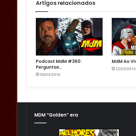
l
Artigos relacionados
Podcast MdM #360:
MdM Ao Vi
Perguntas…
22/05/2014
08/04/2016
MDM “Golden” era