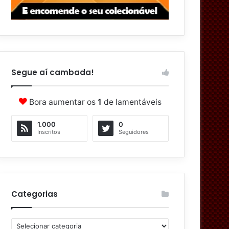
Segue aí cambada!
Bora aumentar os
1
de lamentáveis
1.000
0
Inscritos
Seguidores
Categorias
C