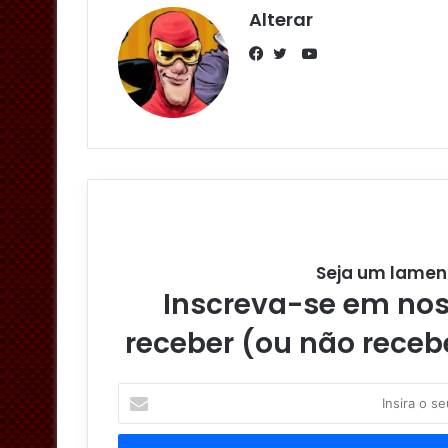
Alterar
Y
o
F
T
u
a
w
T
c
i
u
e
t
b
b
t
e
o
e
o
r
k
Seja um lamen
Inscreva-se em noss
receber (ou não receb
I
n
s