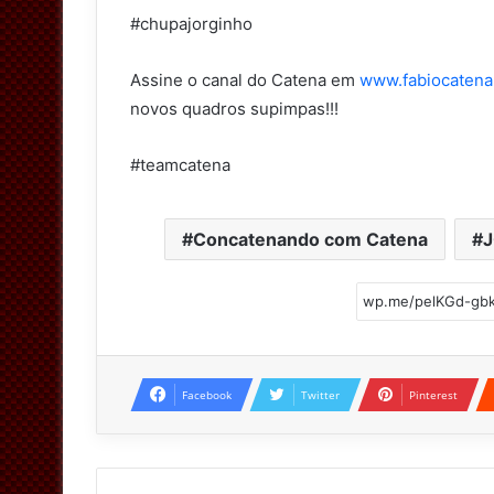
#chupajorginho
Assine o canal do Catena em
www.fabiocaten
novos quadros supimpas!!!
#teamcatena
Concatenando com Catena
Facebook
Twitter
Pinterest