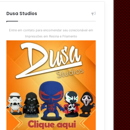
aleatório
skin
Dusa Studios
Entre em contato para encomendar seu colecionável em
Impressões em Resina e Filamento