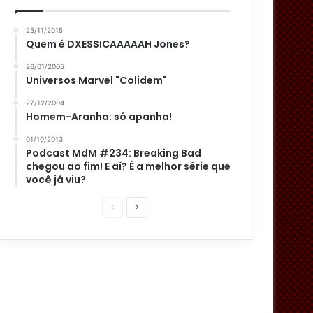
25/11/2015
Quem é DXESSICAAAAAH Jones?
26/01/2005
Universos Marvel "Colidem"
27/12/2004
Homem-Aranha: só apanha!
01/10/2013
Podcast MdM #234: Breaking Bad
chegou ao fim! E aí? É a melhor série que
você já viu?
P
P
á
r
g
ó
i
x
n
i
a
m