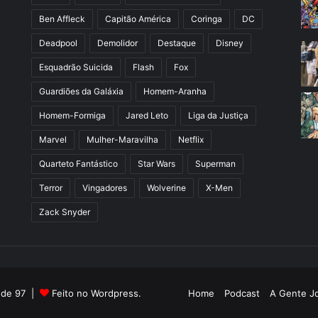
Ben Affleck
Capitão América
Coringa
DC
Deadpool
Demolidor
Destaque
Disney
Esquadrão Suicida
Flash
Fox
Guardiões da Galáxia
Homem-Aranha
Homem-Formiga
Jared Leto
Liga da Justiça
Marvel
Mulher-Maravilha
Netflix
Quarteto Fantástico
Star Wars
Superman
Terror
Vingadores
Wolverine
X-Men
Zack Snyder
l de 97 |
Feito no Wordpress.
Home
Podcast
A Gente J