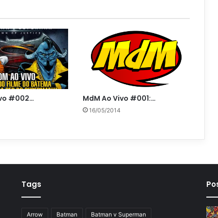
MdM Ao Vivo #001:…
vo #002…
16/05/2014
Tags
Po
Arrow
Batman
Batman v Superman