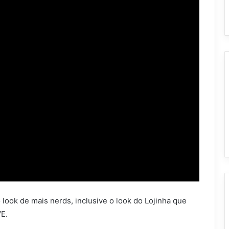
look de mais nerds, inclusive o look do Lojinha que
E.