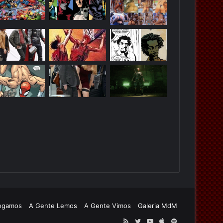
ogamos
A Gente Lemos
A Gente Vimos
Galeria MdM
RSS
Twitter
YouTube
Apple
Spotify