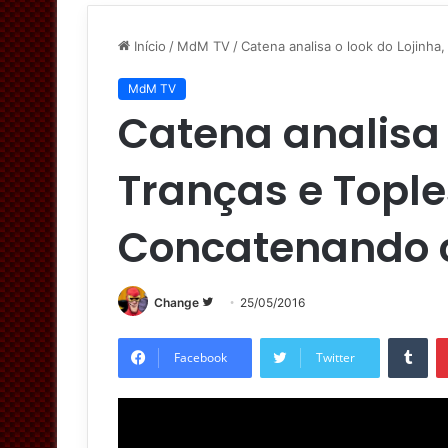
Início
/
MdM TV
/
Catena analisa o look do Lojinh
MdM TV
Catena analisa 
Tranças e Tople
Concatenando 
Change
S
25/05/2016
i
Tumblr
g
Facebook
Twitter
a
n
o
T