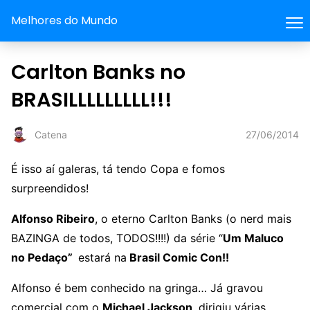
Melhores do Mundo
Carlton Banks no
BRASILLLLLLLLL!!!
27/06/2014
Catena
É isso aí galeras, tá tendo Copa e fomos
surpreendidos!
Alfonso Ribeiro
, o eterno Carlton Banks (o nerd mais
BAZINGA de todos, TODOS!!!!) da série “
Um Maluco
no Pedaço”
estará na
Brasil Comic Con!!
Alfonso é bem conhecido na gringa… Já gravou
comercial com o
Michael Jackson
, dirigiu várias