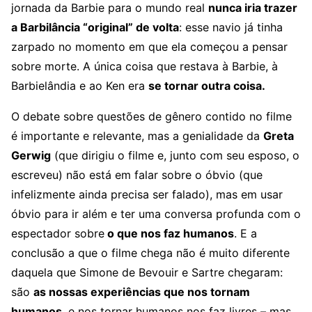
jornada da Barbie para o mundo real
nunca iria trazer
a Barbilância “original” de volta
: esse navio já tinha
zarpado no momento em que ela começou a pensar
sobre morte. A única coisa que restava à Barbie, à
Barbielândia e ao Ken era
se tornar outra coisa.
O debate sobre questões de gênero contido no filme
é importante e relevante, mas a genialidade da
Greta
Gerwig
(que dirigiu o filme e, junto com seu esposo, o
escreveu) não está em falar sobre o óbvio (que
infelizmente ainda precisa ser falado), mas em usar
óbvio para ir além e ter uma conversa profunda com o
espectador sobre
o que nos faz humanos
. E a
conclusão a que o filme chega não é muito diferente
daquela que Simone de Bevouir e Sartre chegaram:
são
as nossas experiências que nos tornam
humanos
, e nos tornar humanos nos faz livres – mas