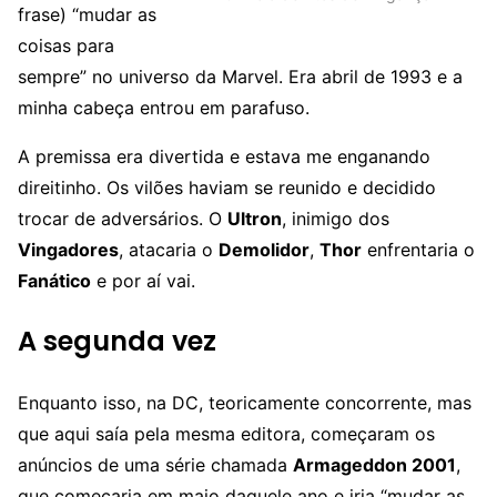
frase) “mudar as
coisas para
sempre” no universo da Marvel. Era abril de 1993 e a
minha cabeça entrou em parafuso.
A premissa era divertida e estava me enganando
direitinho. Os vilões haviam se reunido e decidido
trocar de adversários. O
Ultron
, inimigo dos
Vingadores
, atacaria o
Demolidor
,
Thor
enfrentaria o
Fanático
e por aí vai.
A segunda vez
Enquanto isso, na DC, teoricamente concorrente, mas
que aqui saía pela mesma editora, começaram os
anúncios de uma série chamada
Armageddon 2001
,
que começaria em maio daquele ano e iria “mudar as