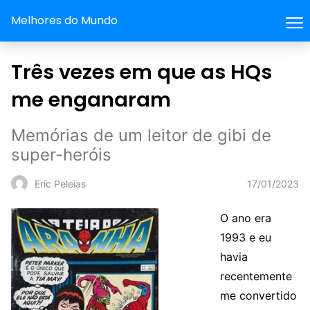
Melhores do Mundo
Três vezes em que as HQs
me enganaram
Memórias de um leitor de gibi de
super-heróis
17/01/2023
Eric Peleias
O ano era
1993 e eu
havia
recentemente
me convertido