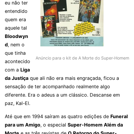
eu não ter
entendido
quem era
aquele tal
Bloodwyn
d
, nem o
que tinha
Anúncio para o kit de A Morte do Super-Homem
acontecido
com a
Liga
da Justiça
que ali não era mais engraçada, ficou a
sensação de ter acompanhado realmente algo
diferente. Era o adeus a um clássico. Descanse em
paz, Kal-El.
Até que em 1994 saíram as quatro edições de
Funeral
para um Amigo
, o especial
Super-Homem Além da
Morte
e as três revistas de
O Retorno do Super-