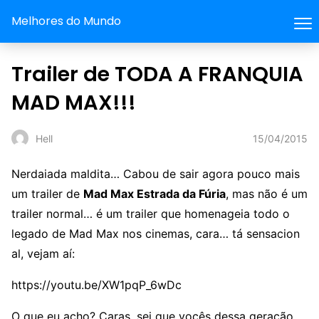
Melhores do Mundo
Trailer de TODA A FRANQUIA
MAD MAX!!!
15/04/2015
Hell
Nerdaiada maldita… Cabou de sair agora pouco mais
um trailer de
Mad Max Estrada da Fúria
, mas não é um
trailer normal… é um trailer que homenageia todo o
legado de Mad Max nos cinemas, cara… tá sensacion
al, vejam aí:
https://youtu.be/XW1pqP_6wDc
O que eu acho? Caras, sei que vocês dessa geração