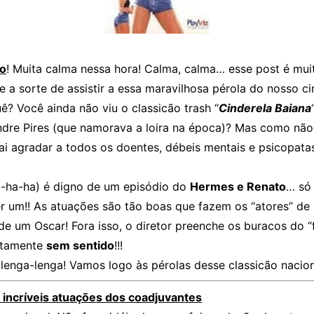
do
! Muita calma nessa hora! Calma, calma… esse post é mui
e a sorte de assistir a essa maravilhosa pérola do nosso c
ê? Você ainda não viu o classicão trash “
Cinderela Baiana
ndre Pires (que namorava a loira na época)? Mas como não!
ai agradar a todos os doentes, débeis mentais e psicopata
a-ha-ha) é digno de um episódio do
Hermes e Renato
… só
er um!! As atuações são tão boas que fazem os “atores” d
e um Oscar! Fora isso, o diretor preenche os buracos do “
utamente
sem sentido
!!!
lenga-lenga! Vamos logo às pérolas desse classicão nacion
s incríveis atuações dos coadjuvantes