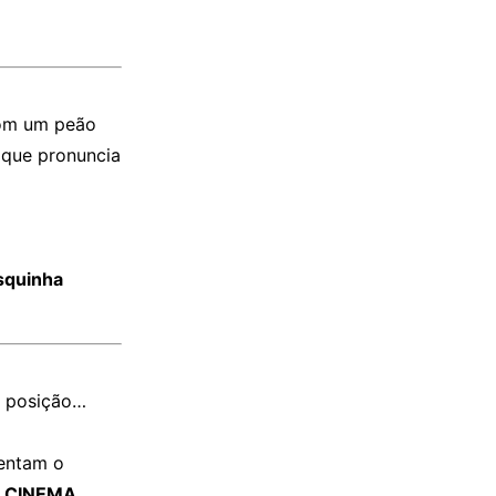
 com um peão
, que pronuncia
squinha
a posição…
entam o
O CINEMA