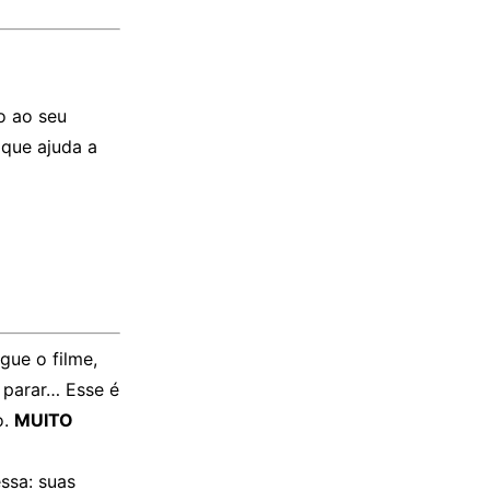
o ao seu
e
que ajuda a
gue o filme,
 parar… Esse é
o.
MUITO
essa: suas