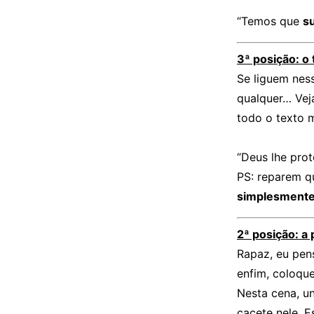
“Temos que
s
3ª posição: o
Se liguem nes
qualquer… Veja
todo o texto 
“Deus lhe prot
PS: reparem q
simplesmente
2ª posição: a 
Rapaz, eu pen
enfim, coloqu
Nesta cena, u
cacete nele. E