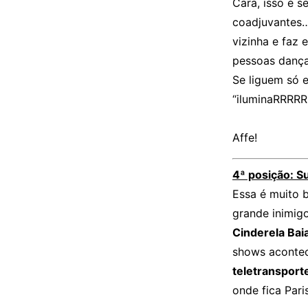
Cara, isso é s
coadjuvantes…
vizinha e faz 
pessoas dança
Se liguem só 
“iluminaRRRRR 
Affe!
4ª posição: S
Essa é muito b
grande inimigo
Cinderela Bai
shows acontec
teletransport
onde fica Pari