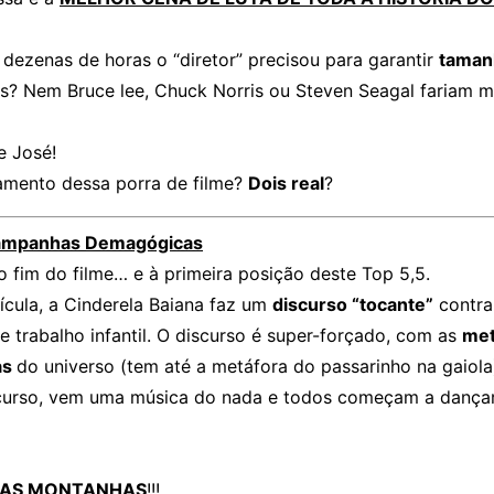
 dezenas de horas o “diretor” precisou para garantir
taman
es? Nem Bruce lee, Chuck Norris ou Steven Seagal fariam m
e José!
çamento dessa porra de filme?
Dois real
?
Campanhas Demagógicas
 fim do filme… e à primeira posição deste Top 5,5.
lícula, a Cinderela Baiana faz um
discurso “tocante”
contra
e trabalho infantil. O discurso é super-forçado, com as
met
as
do universo (tem até a metáfora do passarinho na gaiola)
curso, vem uma música do nada e todos começam a dançar
 AS MONTANHAS
!!!