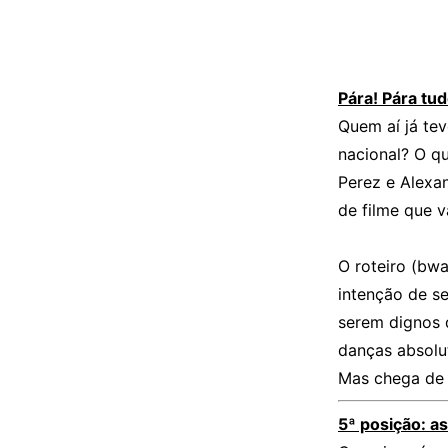
Pára! Pára tu
Quem aí já tev
nacional? O qu
Perez e Alexa
de filme que v
O roteiro (bw
intenção de s
serem dignos d
danças absol
Mas chega de 
5ª posição: a