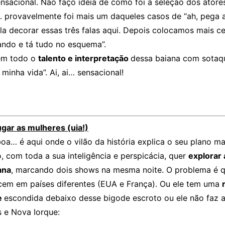
ensacional. Não faço idéia de como foi a seleção dos atore
 provavelmente foi mais um daqueles casos de “ah, pega a
ela decorar essas três falas aqui. Depois colocamos mais c
ndo e tá tudo no esquema”.
em todo o
talento e interpretação
dessa baiana com sotaq
minha vida”. Ai, ai… sensacional!
ugar as mulheres (uia!)
oa… é aqui onde o vilão da história explica o seu plano ma
, com toda a sua inteligência e perspicácia, quer
explorar
ana
, marcando dois shows na mesma noite. O problema é 
em em países diferentes (EUA e França). Ou ele tem uma
e
escondida debaixo desse bigode escroto ou ele não faz 
s e Nova Iorque: