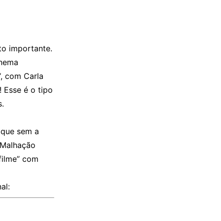
to importante.
inema
“, com Carla
 Esse é o tipo
s.
 que sem a
e Malhação
filme” com
al: