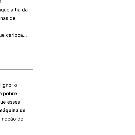
s
quela tia da
enas de
ue carioca…
ligno: o
 a pobre
que esses
máquina de
a noção de