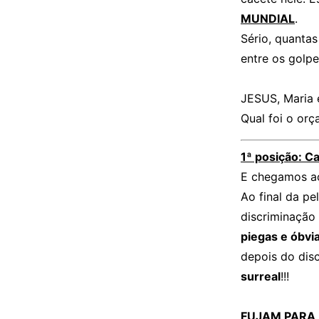
MUNDIAL
.
Sério, quantas
entre os golp
JESUS, Maria 
Qual foi o or
1ª posição: 
E chegamos ao
Ao final da pe
discriminação 
piegas e óbvi
depois do dis
surreal
!!!
FUJAM PARA