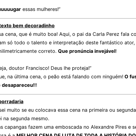
uuuuugar
essas mulheres!”
 texto bem decoradinho
sa cena, que é muito boa! Aqui, o pai da Carla Perez fala
m só todo o talento e interpretação deste fantástico ator
milimetricamente correto.
Que pronúncia invejável
!
eja, doutor Francisco! Deus lhe proteja!”
ue, na última cena, o peão está falando com ninguém!
O fu
 desapareceu!
!!
porradaria
sei muito se eu colocava essa cena na primeira ou segund
ei na segunda mesmo.
ns capangas fazem uma emboscada no Alexandre Pires e s
ssa é a
MELHOR CENA DE LUTA DE TODA A HISTÓRIA D