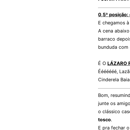
0,5ª posição:
E chegamos à 
A cena abaixo
barraco depoi
bunduda com 
É O
LÁZARO 
Ééééééé, Lazã
Cinderela Baia
Bom, resumindo
junte os amigo
o clássico ca
tosco
.
E pra fechar o