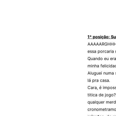
1ª posição: S
AAAAARGHHH!
essa porcaria 
Quando eu era
minha felicida
Aluguei numa 
lá pra casa.
Cara, é imposs
titica de jog
qualquer merd
cronometramos