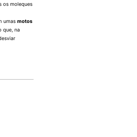
s os moleques
om umas
motos
o que, na
desviar