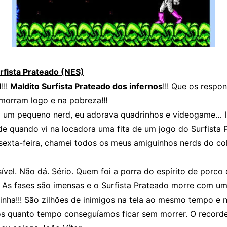
urfista Prateado (NES)
!!
Maldito Surfista Prateado dos infernos
!!! Que os respo
morram logo e na pobreza!!!
 um pequeno nerd, eu adorava quadrinhos e videogame…
de quando vi na locadora uma fita de um jogo do Surfista 
sexta-feira, chamei todos os meus amiguinhos nerds do co
ível. Não dá. Sério. Quem foi a porra do espírito de porco 
o? As fases são imensas e o Surfista Prateado morre com u
inha!!! São zilhões de inimigos na tela ao mesmo tempo e 
 quanto tempo conseguíamos ficar sem morrer. O recorde