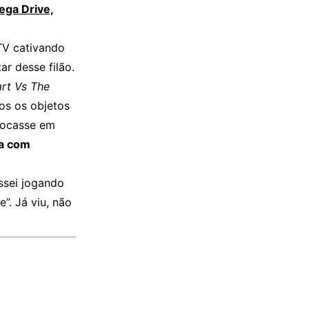
ega Drive,
TV cativando
ar desse filão.
rt Vs The
dos os objetos
tocasse em
a com
ssei jogando
”. Já viu, não