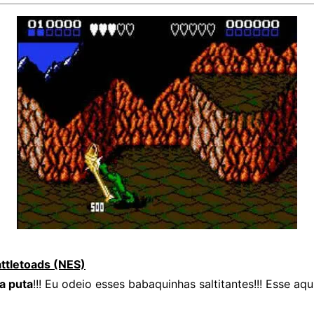
attletoads (NES)
a puta
!!! Eu odeio esses babaquinhas saltitantes!!! Esse aq