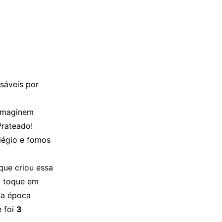
nsáveis por
 Imaginem
Prateado!
légio e fomos
que criou essa
m toque em
na época
 foi
3