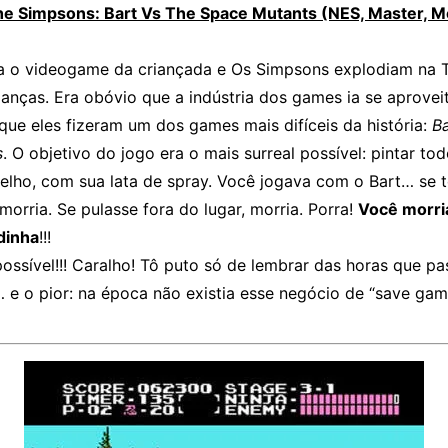
he Simpsons: Bart Vs The Space Mutants (NES, Master, M
a o videogame da criançada e Os Simpsons explodiam na 
ianças. Era obóvio que a indústria dos games ia se aproveit
ue eles fizeram um dos games mais difíceis da história:
Ba
s
. O objetivo do jogo era o mais surreal possível: pintar to
elho, com sua lata de spray. Você jogava com o Bart… se 
morria. Se pulasse fora do lugar, morria. Porra!
Você morri
dinha
!!!
ossível!!! Caralho! Tô puto só de lembrar das horas que pa
 e o pior: na época não existia esse negócio de “save game