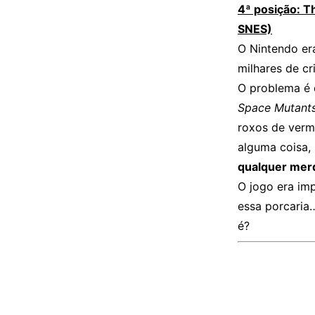
4ª posição: T
SNES)
O Nintendo er
milhares de cr
O problema é q
Space Mutant
roxos de verm
alguma coisa, 
qualquer mer
O jogo era imp
essa porcaria…
é?