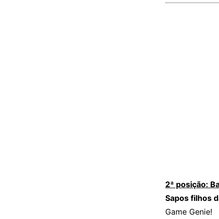
2ª posição: B
Sapos filhos d
Game Genie!