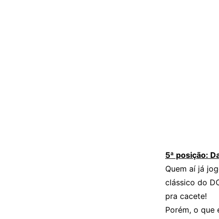
5ª posição: D
Quem aí já jog
clássico do 
pra cacete!
Porém, o que 