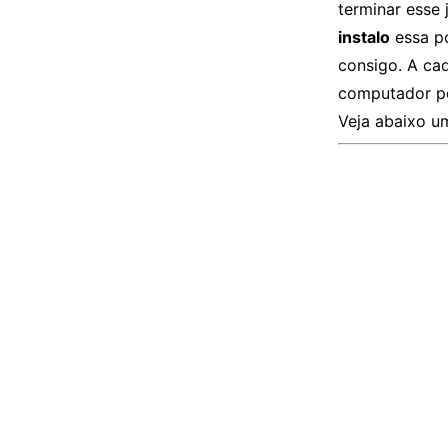
terminar esse 
instalo
essa po
consigo. A ca
computador pe
Veja abaixo u