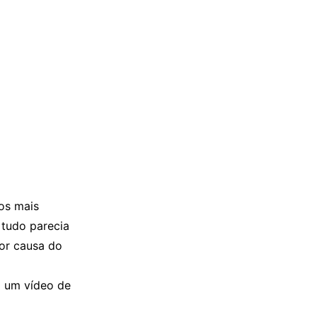
os mais
 tudo parecia
por causa do
o um vídeo de