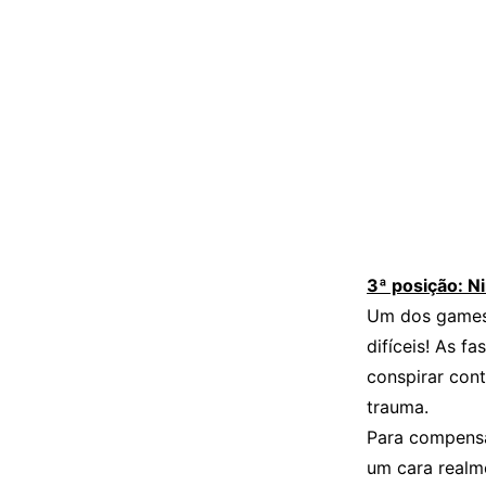
3ª posição: N
Um dos games
difíceis! As f
conspirar cont
trauma.
Para compensa
um cara realm