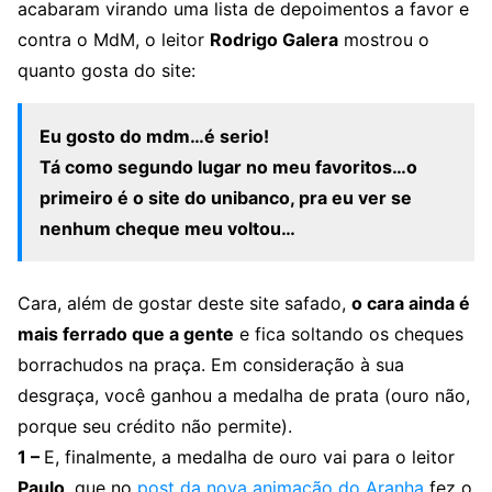
acabaram virando uma lista de depoimentos a favor e
contra o MdM, o leitor
Rodrigo Galera
mostrou o
quanto gosta do site:
Eu gosto do mdm…é serio!
Tá como segundo lugar no meu favoritos…o
primeiro é o site do unibanco, pra eu ver se
nenhum cheque meu voltou…
Cara, além de gostar deste site safado,
o cara ainda é
mais ferrado que a gente
e fica soltando os cheques
borrachudos na praça. Em consideração à sua
desgraça, você ganhou a medalha de prata (ouro não,
porque seu crédito não permite).
1 –
E, finalmente, a medalha de ouro vai para o leitor
Paulo
, que no
post da nova animação do Aranha
fez o