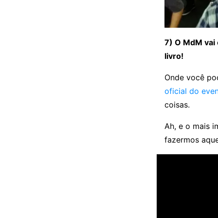
7) O MdM vai e
livro!
Onde você po
oficial do eve
coisas.
Ah, e o mais 
fazermos aque