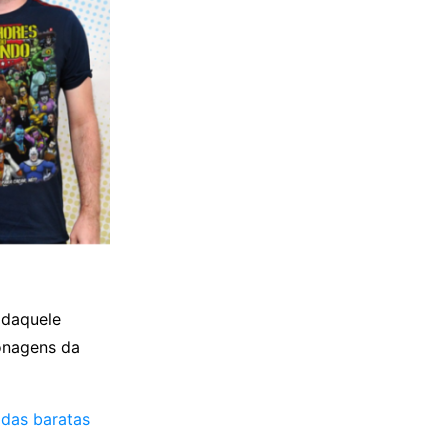
 daquele
onagens da
 das baratas