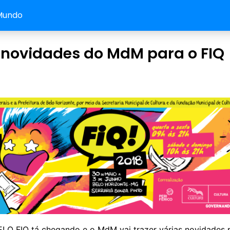
Mundo
 novidades do MdM para o FIQ
E! O FIQ tá chegando e o MdM vai trazer várias novidades 