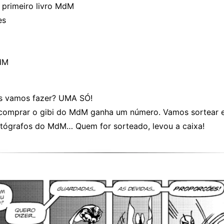
 primeiro livro MdM
es
dM
s vamos fazer? UMA SÓ!
comprar o gibi do MdM ganha um número. Vamos sortear 
utógrafos do MdM… Quem for sorteado, levou a caixa!