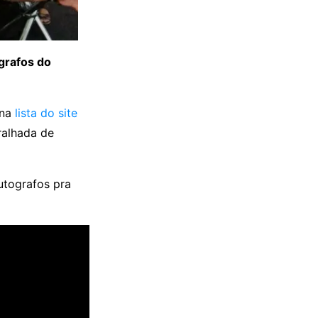
ógrafos do
 na
lista do site
ralhada de
utografos pra