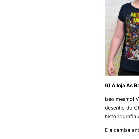
6) A loja As 
Isso mesmo! V
desenho do Ch
historiografia
E a camisa a