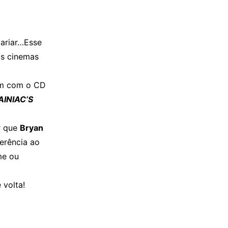
variar…Esse
os cinemas
ram com o CD
AINIAC’S
r que
Bryan
erência ao
me ou
 volta!