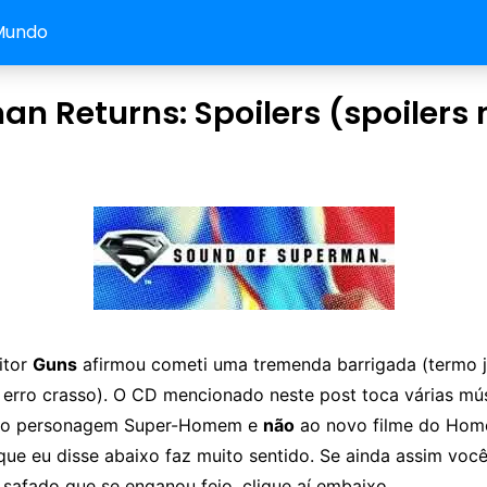
Mundo
n Returns: Spoilers (spoilers
itor
Guns
afirmou cometi uma tremenda barrigada (termo jo
 erro crasso). O CD mencionado neste post toca várias mú
 ao personagem Super-Homem e
não
ao novo filme do Hom
que eu disse abaixo faz muito sentido. Se ainda assim você 
safado que se enganou feio, clique aí embaixo.