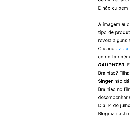
E não culpem a
A imagem aí d
tipo de produ
revela alguns s
Clicando
aqui
como também 
DAUGHTER
. 
Brainiac? Fil
Singer
não dá 
Brainiac no fi
desempenhar u
Dia 14 de julh
Blogman acha 