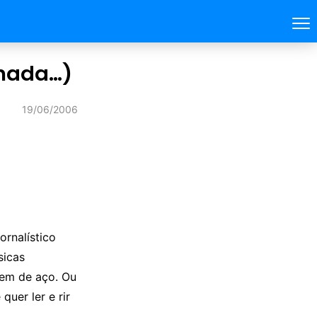
 nada…)
19/06/2006
rnalístico
sicas
em de aço. Ou
quer ler e rir