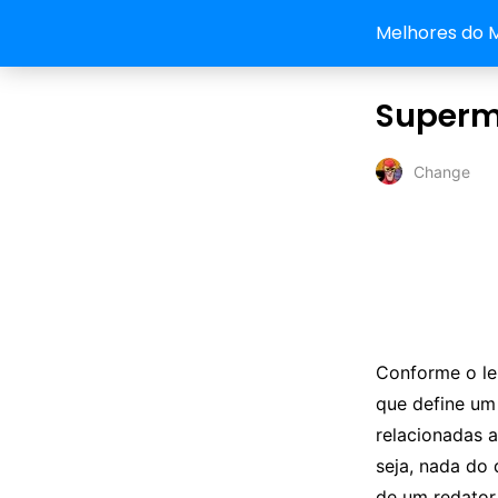
Melhores do 
Superma
Change
Conforme o le
que define um
relacionadas
seja, nada do 
de um redator 