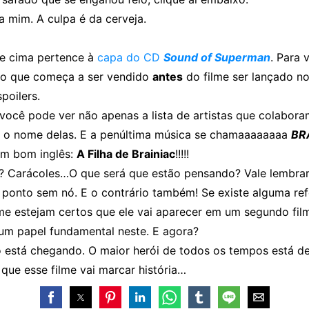
 mim. A culpa é da cerveja.
e cima pertence à
capa do CD
Sound of Superman
. Para 
to que começa a ser vendido
antes
do filme ser lançado n
poilers.
você pode ver não apenas a lista de artistas que colabo
o nome delas. E a penúltima música se chamaaaaaaaa
BR
Em bom inglês:
A Filha de Brainiac
!!!!!
ha? Carácoles…O que será que estão pensando? Vale lembra
ponto sem nó. E o contrário também! Se existe alguma ref
lme estejam certos que ele vai aparecer em um segundo fil
m papel fundamental neste. E agora?
o está chegando. O maior herói de todos os tempos está de
que esse filme vai marcar história…