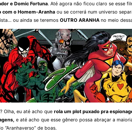
ador e Domic Fortuna
. Até agora não ficou claro se esse fi
ão com o Homem-Aranha
ou se correrá num universo sepa
ista… ou ainda se teremos
OUTRO ARANHA
no meio dess
? Olha, eu até acho que
rola um plot puxado pra espiona
agens,
e até acho que esse gênero possa abraçar a maiori
o “Aranhaverso” de boas.