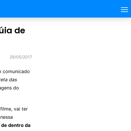
úia de
29/05/2017
um comunicado
reta das
nagens do
ilme, vai ter
nessa
 de dentro da