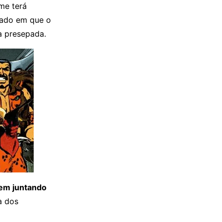
lme terá
rado em que o
a presepada.
gem juntando
a dos