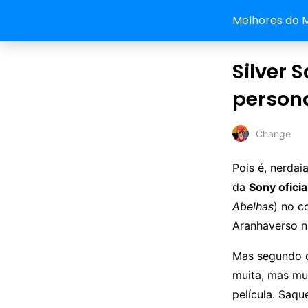
Melhores do 
Silver 
person
Change
Pois é, nerda
da
Sony ofici
Abelhas
) no 
Aranhaverso n
Mas segundo
muita, mas mu
película. Saqu