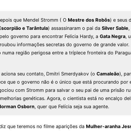
depois que Mendel Stromm ( O
Mestre dos Robôs
) e seus 
Escorpião e Tarântula
) assassinaram o pai da
Silver Sable
,
pelo governo para encontrar Felicia Hardy, a
Gata Negra
, 
roubou informações secretas do governo de grande valor. 
numa região perigosa entre a tríplece fronteira do Paragua
e aciona seu contato, Dmitri Smerdyakov (o
Camaleão
), pa
ece que o governo não é o único que está procurando por el
ciou com Stromm para salvar o seu pai de uma prisão rus
melhorias genéticas. Agora, o cientista está no encalço del
orman Osborn
, quer que Felícia seja sua agente.
 diz que teremos no filme aparições da
Mulher-aranha Jess