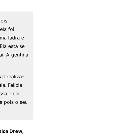
dois
 ela foi
uma ladra e
Ela está se
i, Argentina
ra localizá-
a. Felícia
sa e ela
a pois o seu
ica Drew,