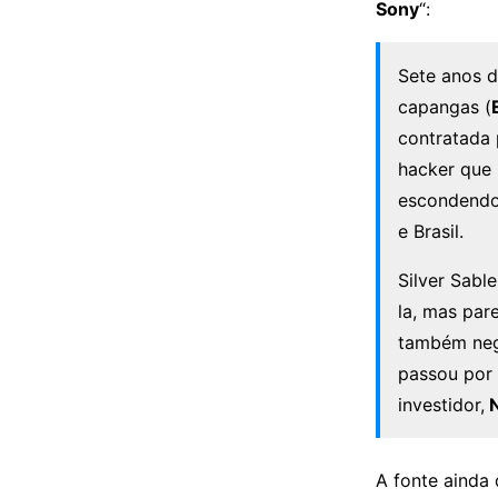
Sony
“:
Sete anos 
capangas (
contratada 
hacker que 
escondendo 
e Brasil.
Silver Sabl
la, mas par
também nego
passou por 
investidor,
N
A fonte ainda