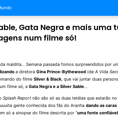
Mundo
Sable, Gata Negra e mais uma t
agens num filme só!
iada maldita… Semana passada fomos surpreendidos por 
alizando
a diretora
Gina Prince-Bythewood
(de
A Vida Sec
comando do filme
Silver & Black
, que vai juntar duas perso
um filme só, a
Gata Negra e a Silver Sable
…
 o
Splash Report
não são só as duas tetéias que estarão no f
uuuita gente conhecida dos fãs do Aranha
dando as caras
em só a sinopse do filme descrita por “
uma fonte confiável