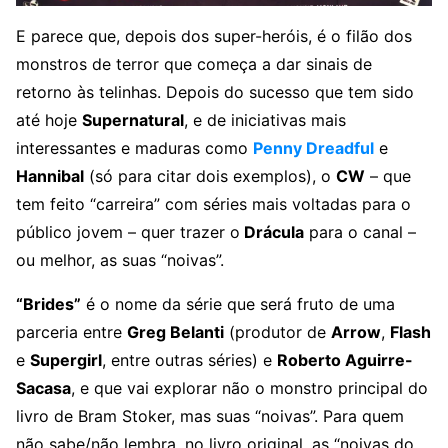
E parece que, depois dos super-heróis, é o filão dos
monstros de terror que começa a dar sinais de
retorno às telinhas. Depois do sucesso que tem sido
até hoje
Supernatural
, e de iniciativas mais
interessantes e maduras como
Penny Dreadful
e
Hannibal
(só para citar dois exemplos), o
CW
– que
tem feito “carreira” com séries mais voltadas para o
público jovem – quer trazer o
Drácula
para o canal –
ou melhor, as suas “noivas”.
“Brides”
é o nome da série que será fruto de uma
parceria entre
Greg Belanti
(produtor de
Arrow
,
Flash
e
Supergirl
, entre outras séries) e
Roberto Aguirre-
Sacasa
, e que vai explorar não o monstro principal do
livro de Bram Stoker, mas suas “noivas”. Para quem
não sabe/não lembra, no livro original, as “noivas do