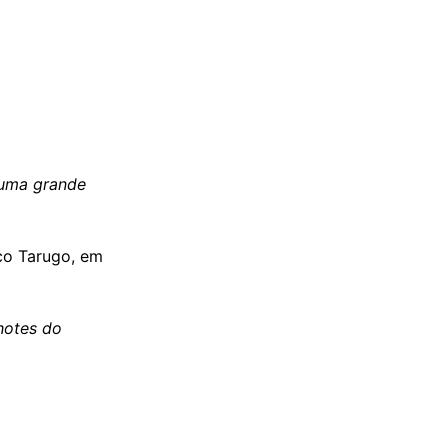
 uma grande
ico Tarugo, em
hotes do