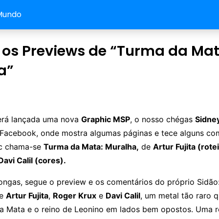
Mundo
 os Previews de “Turma da Ma
a”
erá lançada uma nova
Graphic MSP
, o nosso chégas
Sidne
Facebook, onde mostra algumas páginas e tece alguns com
ic chama-se
Turma da Mata: Muralha,
de
Artur Fujita (rote
Davi Calil (cores).
ngas, segue o preview e os comentários do próprio Sidão
de
Artur Fujita
,
Roger Krux
e
Davi Calil
, um metal tão raro 
a Mata e o reino de Leonino em lados bem opostos. Uma re