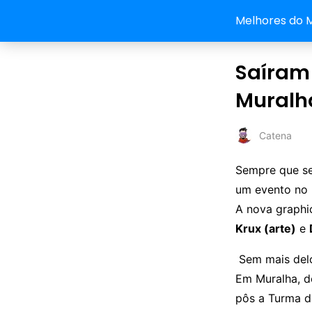
Melhores do 
Saíram
Muralh
Catena
Sempre que s
um evento no 
A nova graph
Krux (arte)
e
Sem mais delo
Em Muralha, 
pôs a Turma d