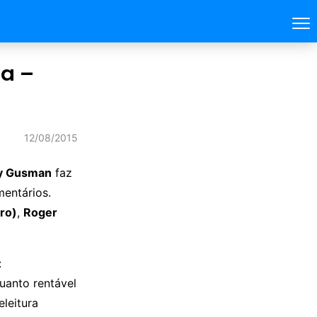
ta –
12/08/2015
y Gusman
faz
entários.
iro)
,
Roger
:
quanto rentável
leitura