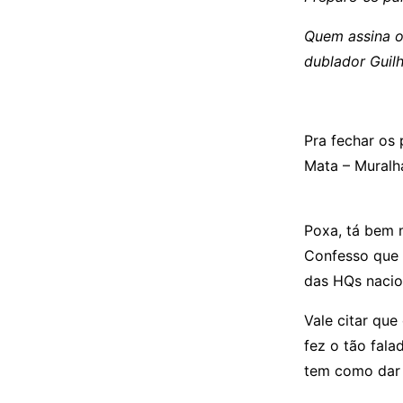
Quem assina o
dublador Guil
Pra fechar os
Mata – Muralha
Poxa, tá bem 
Confesso que 
das HQs nacion
Vale citar que
fez o tão fal
tem como dar 