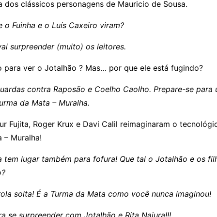
a dos clássicos personagens de Mauricio de Sousa.
 o Fuinha e o Luís Caxeiro viram?
vai surpreender (muito) os leitores.
o para ver o Jotalhão ? Mas… por que ele está fugindo?
guardas contra Raposão e Coelho Caolho. Prepare-se para
urma da Mata – Muralha.
r Fujita, Roger Krux e Davi Calil reimaginaram o tecnológ
 – Muralha!
tem lugar também para fofura! Que tal o Jotalhão e os fil
o?
rola solta! É a Turma da Mata como você nunca imaginou!
a se surpreender com Jotalhão e Rita Najura!!!