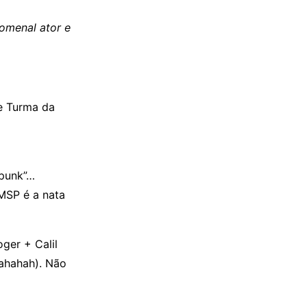
omenal ator e
e Turma da
mpunk”…
MSP é a nata
oger + Calil
hahahah). Não