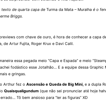
 texto de quarta capa de
Turma da Mata – Muralha
é o fen
herme Briggs.
 previews com chave de ouro, é hora de conhecer a capa d
, de Artur Fujita, Roger Krux e Davi Calil.
maneira essa pegada meio “Capa e Espada” e meio “Stea
achei fodástico esse Jotalhão… E a equipe dessa Graphic 
ais e gringas.
 o Arthur fez o
Ascensão e Queda de Big Mini,
e a dupla R
ado
Quaisqualigundum
(que não sei pronunciar até hoje ha
errado… Tô bem ansioso para “ler as figuras” XD