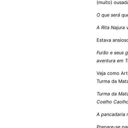
(muito) ousad
O que será que
A Rita Najura 
Estava ansios
Furão e seus 
aventura em T
Veja como Artu
Turma da Mata
Turma da Mata 
Coelho Caolh
A pancadaria 
Prepare-se par