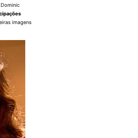
e Dominic
icipações
eiras imagens