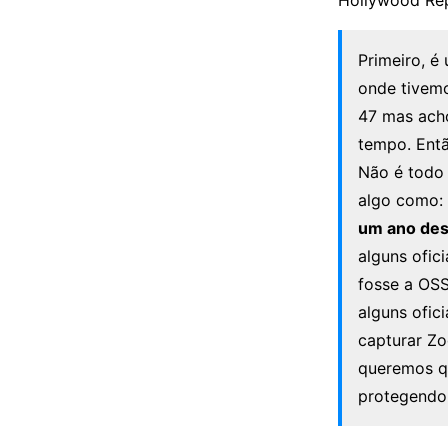
Hollywood Rep
Primeiro, é
onde tivem
47 mas acho
tempo. Entã
Não é todo 
algo como: 
um ano des
alguns ofic
fosse a OSS
alguns ofic
capturar Zo
queremos qu
protegendo 