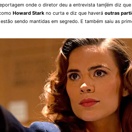
reportagem onde o diretor deu a entrevista tam∫ém diz qu
 como
Howard Stark
no curta e diz que haverá
outras part
estão sendo mantidas em segredo. E também saiu as prim