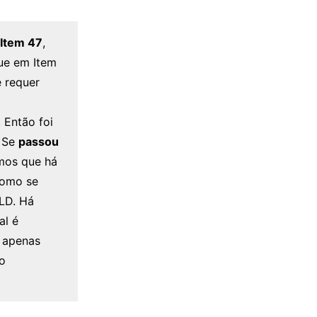
Item 47
,
ue em Item
 requer
 Então foi
? Se
passou
mos que há
como se
ELD. Há
al é
s apenas
ão