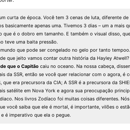
orter:
 um curta de época. Você tem 3 cenas de luta, diferente de
os basicamente apenas uma. Tivemos 3 dias – um a mais q
 que é o dobro em tamanho. E também o visual disso, que
o teve uma baita pressão.
mundo que pode ser congelado no gelo por tanto tempoo.
de que jeito vamos contar outra história da Hayley Atwell
de que o Capitão
caiu no oceano. Na nossa cabeça, disse
iais da SSR, então se você quer relacionar com o agora, é 
, que era precursora da CIA; A SSR é a precursora da SHI
iais satélite em Nova York e agora sua preocupação princip
diaco. Nos livros Zodíaco foi muitas coisas diferentes. Nó
e você saiba que ele é mortal, é importante, vilões o est
e é imperativo que ela o pegue.