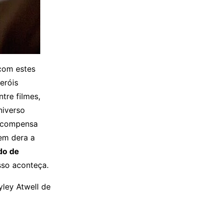
com estes
eróis
tre filmes,
niverso
recompensa
em dera a
o de
sso aconteça.
ley Atwell de