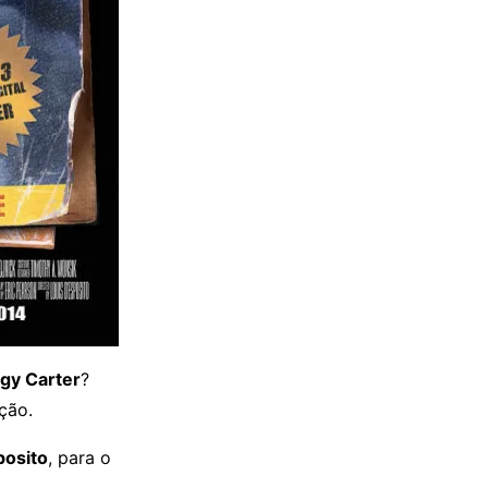
gy Carter
?
ção.
posito
, para o