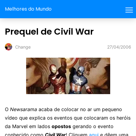
Melhores do Mundo
Prequel de Civil War
27/04/2006
Change
O
Newsarama
acaba de colocar no ar um pequeno
vídeo que explica os eventos que colocaram os heróis
da Marvel em lados
opostos
gerando o evento
conhecido como
Civil War
! Cliquem
aqui
e dêem uma