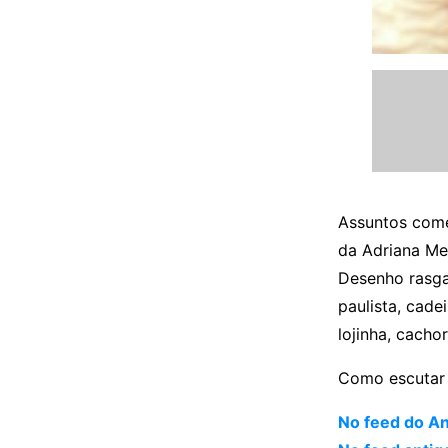
Assuntos come
da Adriana Me
Desenho rasga
paulista, cade
lojinha, cacho
Como escutar 
No feed do A