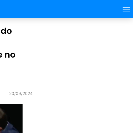
 do
e no
20/09/2024