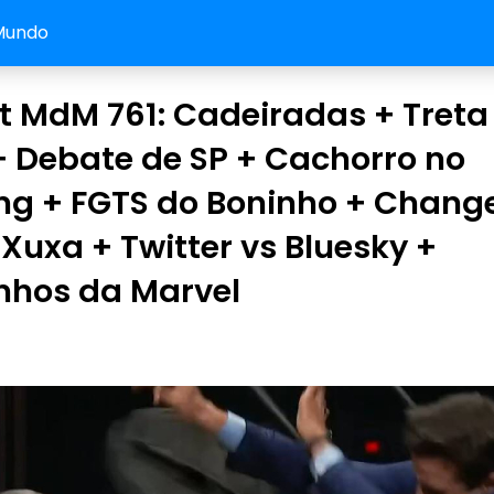
Mundo
t MdM 761: Cadeiradas + Treta
 Debate de SP + Cachorro no
ng + FGTS do Boninho + Chang
Xuxa + Twitter vs Bluesky +
nhos da Marvel