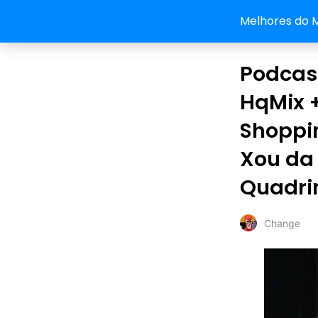
Melhores do 
Podcas
HqMix +
Shoppi
Xou da 
Quadri
Change