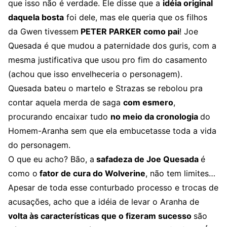
que isso não é verdade. Ele disse que a
idéia original
daquela bosta
foi dele, mas ele queria que os filhos
da Gwen tivessem
PETER PARKER como pai
! Joe
Quesada é que mudou a paternidade dos guris, com a
mesma justificativa que usou pro fim do casamento
(achou que isso envelheceria o personagem).
Quesada bateu o martelo e Strazas se rebolou pra
contar aquela merda de saga
com esmero
,
procurando encaixar tudo
no meio da cronologia
do
Homem-Aranha sem que ela embucetasse toda a vida
do personagem.
O que eu acho? Bão, a
safadeza de Joe Quesada
é
como o
fator de cura do Wolverine
, não tem limites…
Apesar de toda esse conturbado processo e trocas de
acusações, acho que a idéia de levar o Aranha de
volta às características que o fizeram sucesso
são