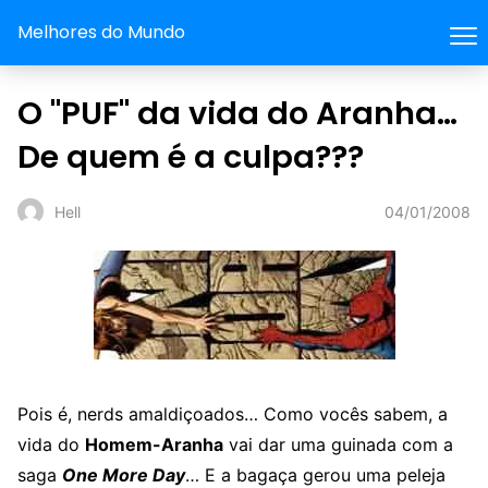
Melhores do Mundo
O "PUF" da vida do Aranha…
De quem é a culpa???
04/01/2008
Hell
Pois é, nerds amaldiçoados… Como vocês sabem, a
vida do
Homem-Aranha
vai dar uma guinada com a
saga
One More Day
… E a bagaça gerou uma peleja