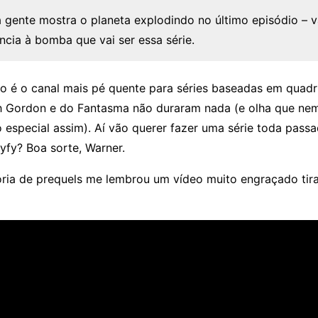
a gente mostra o planeta explodindo no último episódio – v
ncia à bomba que vai ser essa série.
ão é o canal mais pé quente para séries baseadas em quadr
sh Gordon e do Fantasma não duraram nada (e olha que ne
o especial assim). Aí vão querer fazer uma série toda pass
yfy? Boa sorte, Warner.
tória de prequels me lembrou um vídeo muito engraçado tir