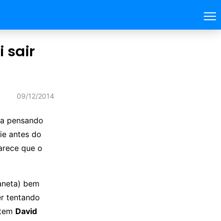
 sair
09/12/2014
va pensando
ie antes do
arece que o
aneta) bem
r tentando
, tem
David