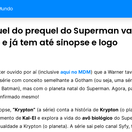
Mundo
el do prequel do Superman vai
 já tem até sinopse e logo
er ouvido por aí (inclusive
aqui no MDM
) que a Warner ta
série com conceito semelhante a Gotham (ou seja, uma sér
 Batman), mas com o planeta natal do Superman. Agora, p
onfirmado mesmo!
nopse,
“Krypton”
(a série) conta a história de
Krypton
(o pl
imento de
Kal-El
e explora a vida do
avô biológico
do Supe
gualdade a Krypton (o planeta). A série sai pelo canal Syfy