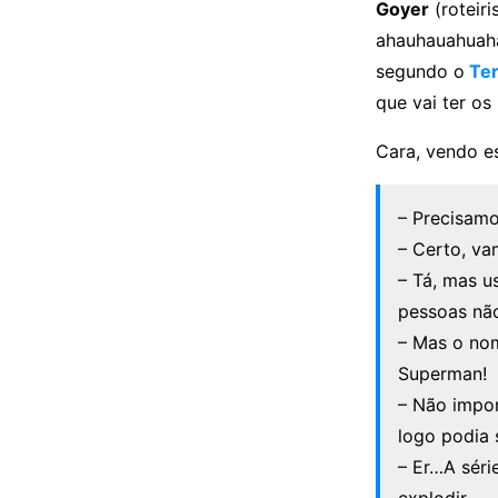
Goyer
(roteir
ahauhauahuaha
segundo o
Ter
que vai ter os 
Cara, vendo es
– Precisamo
– Certo, va
– Tá, mas u
pessoas nã
– Mas o no
Superman!
– Não impor
logo podia 
– Er…A sér