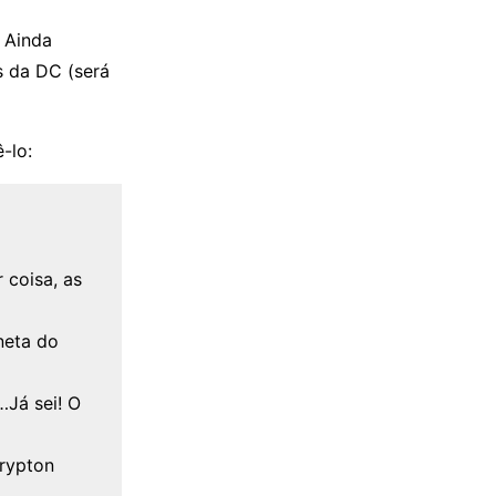
 Ainda
s da DC (será
-lo:
 coisa, as
neta do
…Já sei! O
rypton