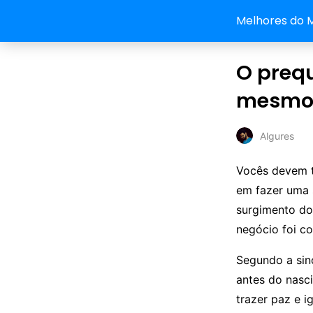
Melhores do 
O prequ
mesmo e
Algures
Vocês devem t
em fazer uma 
surgimento do
negócio foi c
Segundo a si
antes do nasc
trazer paz e i