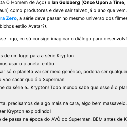
ista O Homem de Aço) e
Ian Goldberg
(
Once Upon a Time
,
uh) como produtores e deve sair talvez já o ano que vem.
ra Zero
, a série deve passar no mesmo universo dos filme
bichos estilo Avatar?).
se logo, eu só consigo imaginar o diálogo para desenvolvê
s de um logo para a série Krypton
mos usar o planeta, então
sar só o planeta vai ser meio genérico, poderia ser qualquer
o vão sacar que é o Superman.
me da série é…Krypton! Todo mundo sabe que esse é o pla
ta, precisamos de algo mais na cara, algo bem massaveio
ser Krypton explodindo!
ie de passa na época do AVÔ do Superman, BEM antes de K