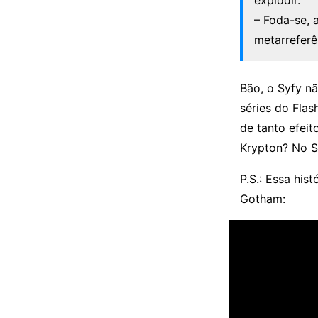
explodir.
– Foda-se, 
metarreferê
Bão, o Syfy n
séries do Fla
de tanto efeit
Krypton? No S
P.S.: Essa his
Gotham: