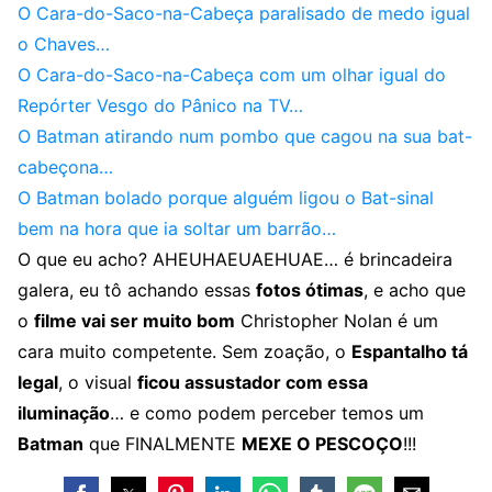
O Cara-do-Saco-na-Cabeça paralisado de medo igual
o Chaves…
O Cara-do-Saco-na-Cabeça com um olhar igual do
Repórter Vesgo do Pânico na TV…
O Batman atirando num pombo que cagou na sua bat-
cabeçona…
O Batman bolado porque alguém ligou o Bat-sinal
bem na hora que ia soltar um barrão…
O que eu acho? AHEUHAEUAEHUAE… é brincadeira
galera, eu tô achando essas
fotos ótimas
, e acho que
o
filme vai ser muito bom
Christopher Nolan é um
cara muito competente. Sem zoação, o
Espantalho tá
legal
, o visual
ficou assustador com essa
iluminação
… e como podem perceber temos um
Batman
que FINALMENTE
MEXE O PESCOÇO
!!!