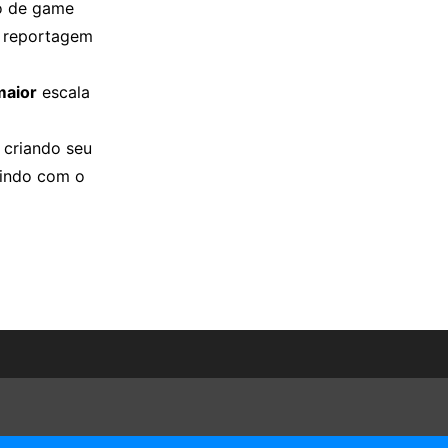
ro de game
a reportagem
maior
escala
 criando seu
gindo com o