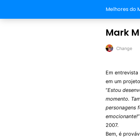
Melhores do 
Mark M
Change
Em entrevista
em um projet
“
Estou desenv
momento. Tam
personagens f
emocionante!
2007.
Bem, é prováve