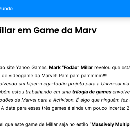
Mundo
illar em Game da Marv
 ao site Yahoo Games,
Mark “Fodão” Millar
revelou que est
o de videogame da Marvel! Pam pam pammmm!!!!
olvendo um hiper-mega-fodão projeto para a Universal via
bém estou trabalhando em uma
trilogia de games
envolve
odões da Marvel para a Activison. É algo que ninguém fez 
”
A data para esses três games é ainda um pouco incerta: 2
l que este game de Millar seja no estilo “
Massively Multip