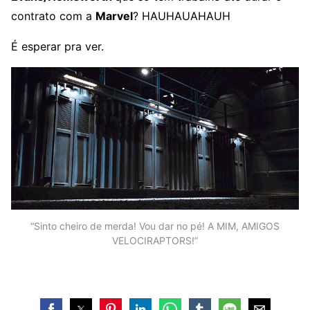
contrato com a
Marvel
? HAUHAUAHAUH
É esperar pra ver.
“Sinto cheiro de merda! Vou dar no pé! A MIM, AMIGOS
VELOCIRAPTORS!”