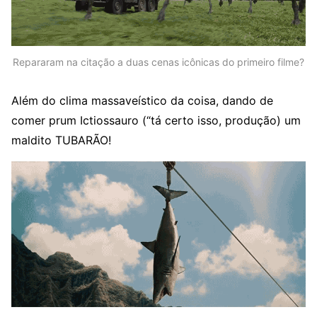
Repararam na citação a duas cenas icônicas do primeiro filme?
Além do clima massaveístico da coisa, dando de
comer prum Ictiossauro (“tá certo isso, produção) um
maldito TUBARÃO!