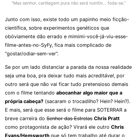
“Mas senhor, cartilagem pura não será nutritiv… foda-se.”
Junto com isso, existe todo um papinho meio ficção-
científica, sobre experimentos genéticos que
obóviamente dão errado e mimimi-você-já-viu-esse-
filme-antes-no-SyFy, fica mais complicado de
“gostar/odiar-sem-ver”.
Se por um lado distanciar a parada da nossa realidade
seja uma boa, pra deixar tudo mais
acreditável
, por
outro será que não vai ficar tudo pretensioso demais
com o filme tentando
abocanhar algo maior que a
própria cabeça?
(sacaram o trocadilho? Hein? Hein?).
E mais, será que esse será o filme para SOTERRAR a
breve carreira do
Senhor das Estrelas
Chris Pratt
como protagonista de ação? Virará ele outro
Chris
Evans
/Hemsworth
que só tem trabalho até durar o