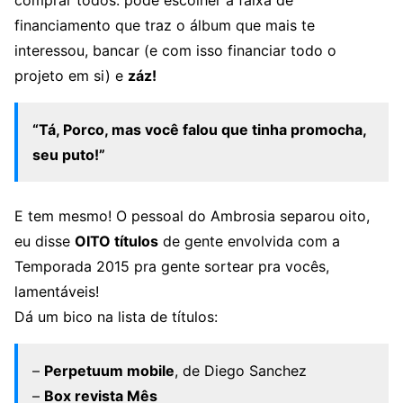
comprar todos: pode escolher a faixa de
financiamento que traz o álbum que mais te
interessou, bancar (e com isso financiar todo o
projeto em si) e
záz!
“Tá, Porco, mas você falou que tinha promocha,
seu puto!”
E tem mesmo! O pessoal do Ambrosia separou oito,
eu disse
OITO títulos
de gente envolvida com a
Temporada 2015 pra gente sortear pra vocês,
lamentáveis!
Dá um bico na lista de títulos:
–
Perpetuum mobile
, de Diego Sanchez
–
Box revista Mês