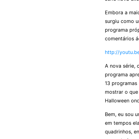
Embora a maior
surgiu como u
programa pró
comentários á
http://youtu.
A nova série,
programa apre
13 programas d
mostrar o que 
Halloween ond
Bem, eu sou u
em tempos ela
quadrinhos, e