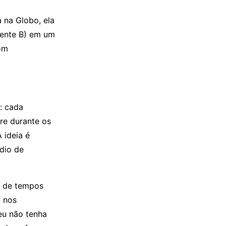
 na Globo, ela
mente B) em um
om
l: cada
re durante os
 ideia é
dio de
e de tempos
u nos
eu não tenha