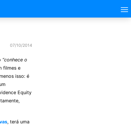
07/10/2014
o
“conhece o
 filmes e
menos isso: é
 um
vidence Equity
itamente,
evas
, terá uma