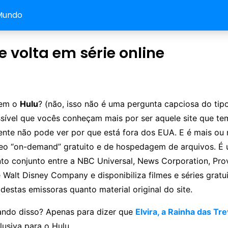
Mundo
de volta em série online
cem o
Hulu
? (não, isso não é uma pergunta capciosa do tip
ssível que vocês conheçam mais por ser aquele site que tem
ente não pode ver por que está fora dos EUA. E é mais ou 
deo “on-demand” gratuito e de hospedagem de arquivos. É
o conjunto entre a NBC Universal, News Corporation, Pro
 Walt Disney Company e disponibiliza filmes e séries gratu
 destas emissoras quanto material original do site.
lando disso? Apenas para dizer que
Elvira, a Rainha das Tr
lusiva para o Hulu.