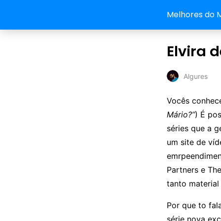
Melhores do 
Elvira 
Algures
Vocês conhe
Mário?”
) É po
séries que a g
um site de ví
emrpeendiment
Partners e The
tanto material
Por que to fa
série nova exc