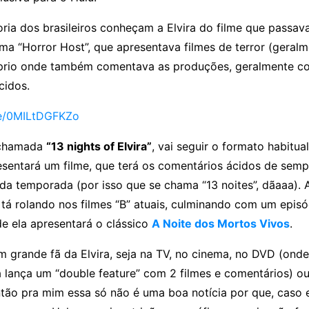
ia dos brasileiros conheçam a Elvira do filme que passava
ma “Horror Host”, que apresentava filmes de terror (geral
prio onde também comentava as produções, geralmente c
cidos.
be/0MILtDGFKZo
 chamada
“13 nights of Elvira”
, vai seguir o formato habitua
sentará um filme, que terá os comentários ácidos de semp
a temporada (por isso que se chama “13 noites”, dãaaa). A
tá rolando nos filmes “B” atuais, culminando com um episó
e ela apresentará o clássico
A Noite dos Mortos Vivos
.
m grande fã da Elvira, seja na TV, no cinema, no DVD (ond
 lança um “double feature” com 2 filmes e comentários) o
ntão pra mim essa só não é uma boa notícia por que, caso 