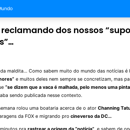
Mundo
s reclamando dos nossos “sup
s”…
iada maldita… Como sabem muito do mundo das notícias é
mores”
e muitos deles nem sempre se concretizam, mas pa
que
“se dizem que a vaca é malhada, pelo menos uma pinta
caba sendo publicada nesse contexto.
semana rolou uma boataria acerca de o ator
Channing Tat
aragens da FOX e migrando pro
cineverso da DC
…
2 minutos pra
rastrear a origem da “notícia”
, e sabem de on