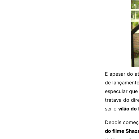
E apesar do a
de lançamento
especular que
tratava do dir
ser o
vilão do
Depois começa
do filme Sha