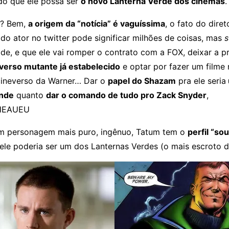
ndo que ele possa ser
o novo Lanterna Verde dos cinemas
.
o? Bem,
a origem da “notícia” é vaguíssima
, o fato do diret
l do ator no twitter pode significar milhões de coisas, mas
ade, e que ele vai romper o contrato com a FOX, deixar a 
verso mutante já estabelecido
e optar por fazer um filme 
ineverso da Warner… Dar o
papel do Shazam
pra ele seria
ande
quanto
dar o comando de tudo pro Zack Snyder
,
HEAUEU
m personagem mais puro, ingênuo, Tatum tem o
perfil “so
ele poderia ser um dos Lanternas Verdes (o mais escroto d