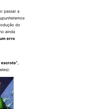
or passar a
supunhetemos
produção do
no ainda
um erro
u escroto”
,
eles):