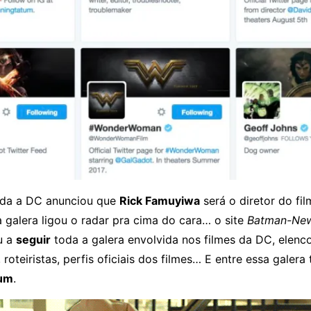
da a DC anunciou que
Rick Famuyiwa
será o diretor do fil
 galera ligou o radar pra cima do cara… o site
Batman-Ne
u a
seguir
toda a galera envolvida nos filmes da DC, elenc
r, roteiristas, perfis oficiais dos filmes… E entre essa galer
tum
.