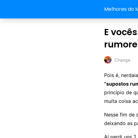
Melhores do 
E você
rumore
Change
Pois é, nerda
“supostos ru
princípio de 
muita coisa a
Nesse fim de 
deixando as p
Aí perdi uns 