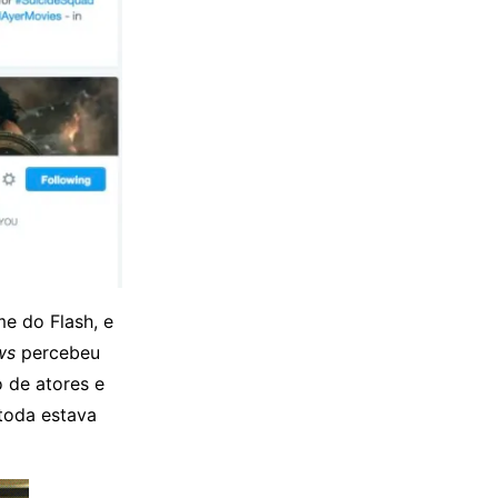
me do Flash, e
ws
percebeu
o de atores e
a toda estava