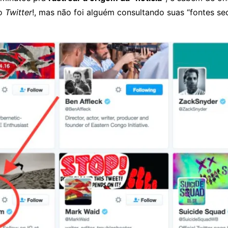
Do
Twitter
!, mas não foi alguém consultando suas “fontes sec