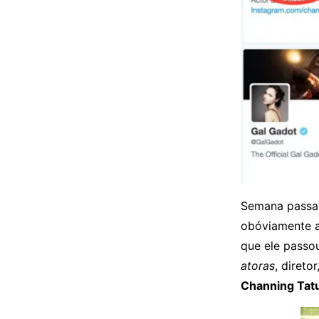
Semana passa
obóviamente a
que ele passo
atoras
, direto
Channing Ta