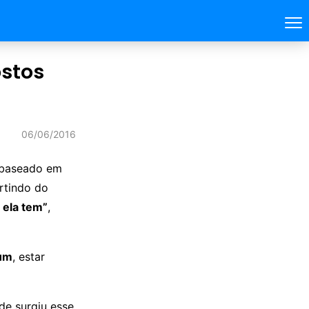
ostos
06/06/2016
 baseado em
rtindo do
 ela tem”
,
um
, estar
de surgiu esse