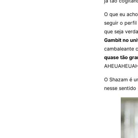
já tão cogita
O que eu ach
seguir o perfi
que seja verd
Gambit no uni
cambaleante c
quase tão gr
AHEUAHEUA
O Shazam é u
nesse sentido 