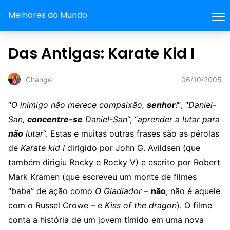
Melhores do Mundo
Das Antigas: Karate Kid I
06/10/2005
Change
“
O inimigo não merece compaixão,
senhor
!
“; “
Daniel-
San,
concentre-se
Daniel-San
“, “
aprender a lutar para
não
lutar
“. Estas e muitas outras frases são as pérolas
de
Karate kid I
dirigido por John G. Avildsen (que
também dirigiu Rocky e Rocky V) e escrito por Robert
Mark Kramen (que escreveu um monte de filmes
“baba” de ação como
O Gladiador
–
não
, não é aquele
com o Russel Crowe – e
Kiss of the dragon
). O filme
conta a história de um jovem tímido em uma nova