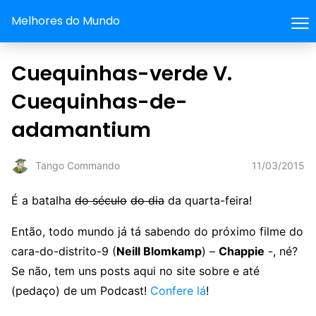
Melhores do Mundo
Cuequinhas-verde V.
Cuequinhas-de-
adamantium
11/03/2015
Tango Commando
É a batalha
do século
do dia
da quarta-feira!
Então, todo mundo já tá sabendo do próximo filme do
cara-do-distrito-9 (
Neill Blomkamp
) –
Chappie
-, né?
Se não, tem uns posts aqui no site sobre e até
(pedaço) de um Podcast!
Confere lá
!