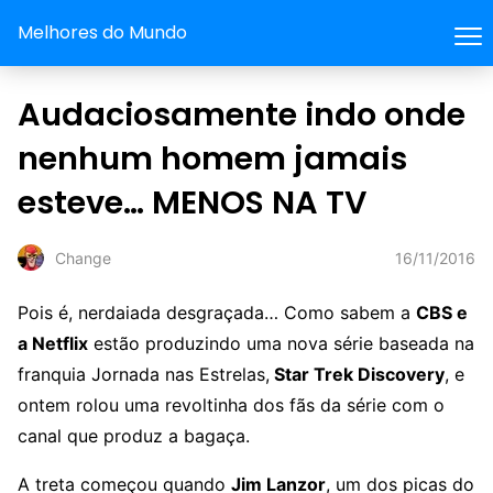
Melhores do Mundo
Audaciosamente indo onde
nenhum homem jamais
esteve… MENOS NA TV
16/11/2016
Change
Pois é, nerdaiada desgraçada… Como sabem a
CBS e
a Netflix
estão produzindo uma nova série baseada na
franquia Jornada nas Estrelas,
Star Trek Discovery
, e
ontem rolou uma revoltinha dos fãs da série com o
canal que produz a bagaça.
A treta começou quando
Jim Lanzor
, um dos picas do