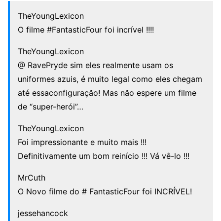
TheYoungLexicon
O filme #FantasticFour foi incrível !!!!
TheYoungLexicon
@ RavePryde sim eles realmente usam os
uniformes azuis, é muito legal como eles chegam
até essaconfiguração! Mas não espere um filme
de “super-herói”…
TheYoungLexicon
Foi impressionante e muito mais !!!
Definitivamente um bom reinício !!! Vá vê-lo !!!
MrCuth
O Novo filme do # FantasticFour foi INCRÍVEL!
jessehancock